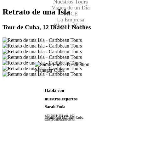
Nuestros Tours
Viajes de un Día
Retrato
de
una
Isla
MICE
La Empresa
Blog de Viajes
Tour de Cuba, 12 Días/11 Noches
Habla con
nuestros expertos
Sarah Foda
+53 78344251 ext. 102
Destination Manager Cuba
sales@caribbeantours.ch