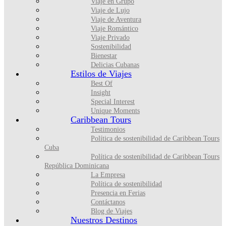
Viaje en Grupo
Viaje de Lujo
Viaje de Aventura
Viaje Romántico
Viaje Privado
Sostenibilidad
Bienestar
Delicias Cubanas
Estilos de Viajes
Best Of
Insight
Special Interest
Unique Moments
Caribbean Tours
Testimonios
Política de sostenibilidad de Caribbean Tours
Cuba
Política de sostenibilidad de Caribbean Tours
República Dominicana
La Empresa
Política de sostenibilidad
Presencia en Ferias
Contáctanos
Blog de Viajes
Nuestros Destinos