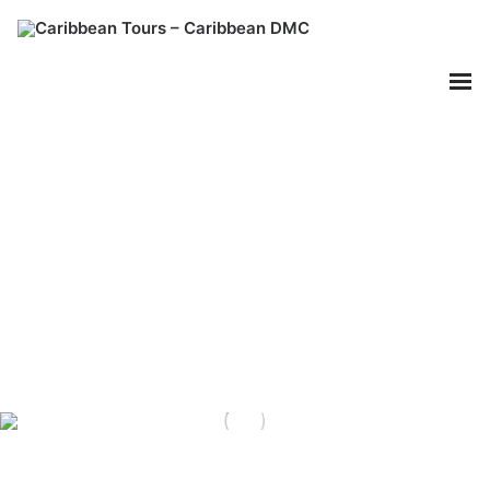
Cuenta con Nosotros
Tipos de Vacaciones
Estilos de Viajes
Caribbean Tours
Nuestros Destinos