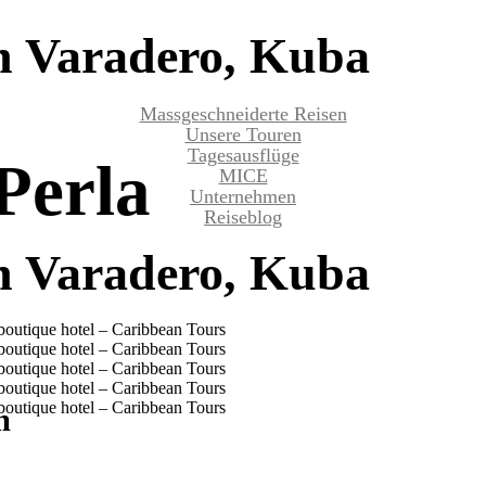
in Varadero, Kuba
Massgeschneiderte Reisen
Unsere Touren
Tagesausflüge
Perla
MICE
Unternehmen
Reiseblog
in Varadero, Kuba
m