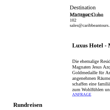
Destination
Manager Cuba
+53 78344251 ext.
102
sales@caribbeantours
Luxus
Hotel
-
Die ehemalige Resi
Magnaten Jesus Azq
Goldmedaille für Ar
angenehmen Räume 
schaffen eine famil
zum Wohlfühlen und 
ANFRAGE
Rundreisen