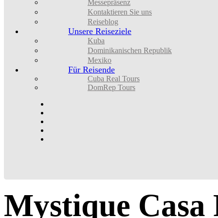
Messepräsenz
Kontaktieren Sie uns
Reiseblog
Unsere Reiseziele
Kuba
Dominikanischen Republik
Mexiko
Für Reisende
Cuba Real Tours
DomRep Tours
Mystique
Casa