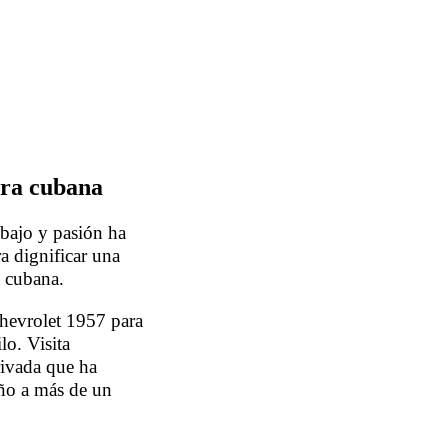
ura
cubana
abajo y pasión ha
a dignificar una
a cubana.
hevrolet 1957 para
lo. Visita
rivada que ha
año a más de un