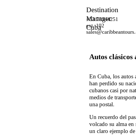
Destination
Manager
+53 78344251
ext. 102
Cuba
sales@caribbeantours
Autos
clásicos
En Cuba, los autos 
han perdido su naci
cubanos casi por na
medios de transport
una postal.
Un recuerdo del pas
volcado su alma en
un claro ejemplo de 