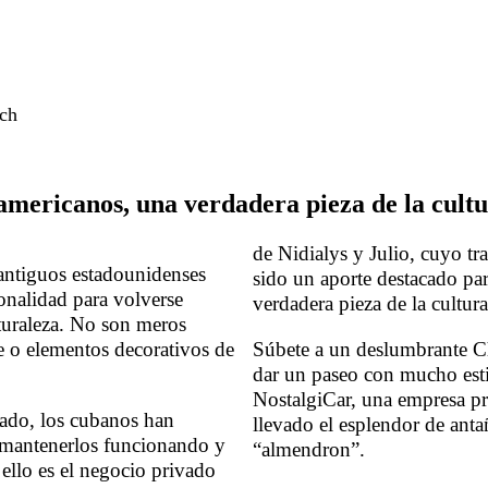
.ch
americanos,
una
verdadera
pieza
de
la
cult
de Nidialys y Julio, cuyo tr
antiguos estadounidenses
sido un aporte destacado par
onalidad para volverse
verdadera pieza de la cultur
turaleza. No son meros
e o elementos decorativos de
Súbete a un deslumbrante C
dar un paseo con mucho esti
NostalgiCar, una empresa p
ado, los cubanos han
llevado el esplendor de ant
 mantenerlos funcionando y
“almendron”.
ello es el negocio privado