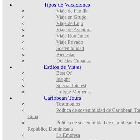
Tipos de Vacaciones
Viaje de Familia
Viaje en Grupo
Viaje de Lujo
Viaje de Aventura
Viaje Romántico
Viaje Privado
Sostenibilidad
Bienestar
Delicias Cubanas
Estilos de Viajes
Best Of
Insight
Special Interest
Unique Moments
Caribbean Tours
Testimonios
Política de sostenibilidad de Caribbean To
Cuba
Política de sostenibilidad de Caribbean To
República Dominicana
La Empresa