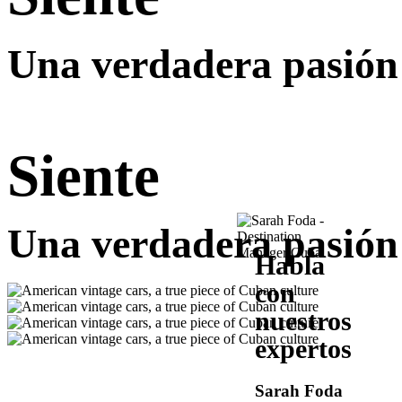
Una verdadera pasión
Siente
Una verdadera pasión
Habla
con
nuestros
expertos
Sarah Foda