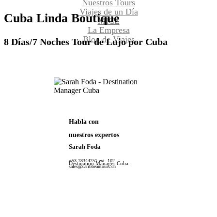
Nuestros Tours
Viajes de un Día
Cuba
Linda
Boutique
MICE
La Empresa
Blog de Viajes
8 Días/7 Noches Tour de Lujo por Cuba
Habla con
nuestros expertos
Sarah Foda
+53 78344251 ext. 102
Destination Manager Cuba
sales@caribbeantours.ch