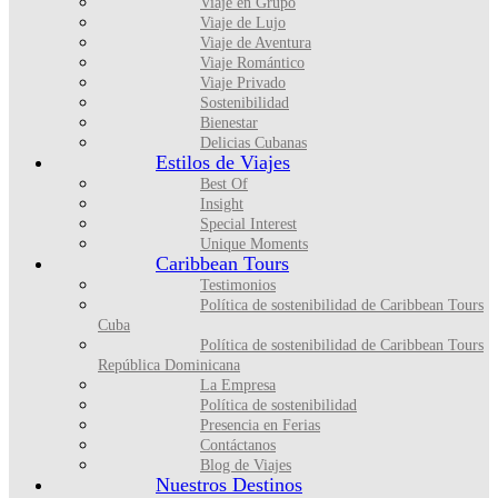
Viaje en Grupo
Viaje de Lujo
Viaje de Aventura
Viaje Romántico
Viaje Privado
Sostenibilidad
Bienestar
Delicias Cubanas
Estilos de Viajes
Best Of
Insight
Special Interest
Unique Moments
Caribbean Tours
Testimonios
Política de sostenibilidad de Caribbean Tours
Cuba
Política de sostenibilidad de Caribbean Tours
República Dominicana
La Empresa
Política de sostenibilidad
Presencia en Ferias
Contáctanos
Blog de Viajes
Nuestros Destinos