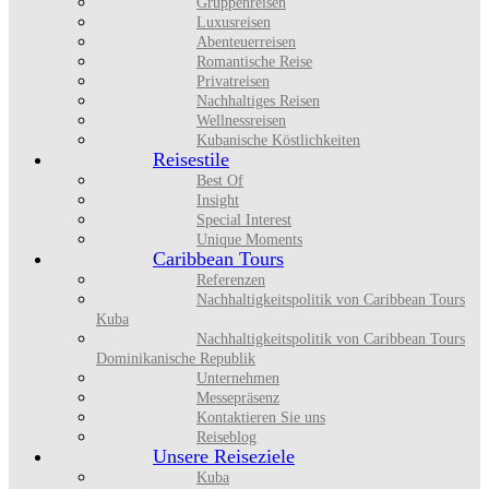
Gruppenreisen
Luxusreisen
Abenteuerreisen
Romantische Reise
Privatreisen
Nachhaltiges Reisen
Wellnessreisen
Kubanische Köstlichkeiten
Reisestile
Best Of
Insight
Special Interest
Unique Moments
Caribbean Tours
Referenzen
Nachhaltigkeitspolitik von Caribbean Tours
Kuba
Nachhaltigkeitspolitik von Caribbean Tours
Dominikanische Republik
Unternehmen
Messepräsenz
Kontaktieren Sie uns
Reiseblog
Unsere Reiseziele
Kuba