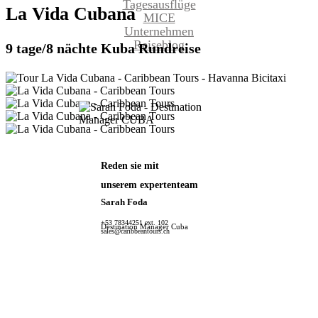
Tagesausflüge
La
Vida
Cubana
MICE
Unternehmen
Reiseblog
9 tage/8 nächte Kuba Rundreise
Reden sie mit
unserem expertenteam
Sarah Foda
+53 78344251 ext. 102
Destination Manager Cuba
sales@caribbeantours.ch