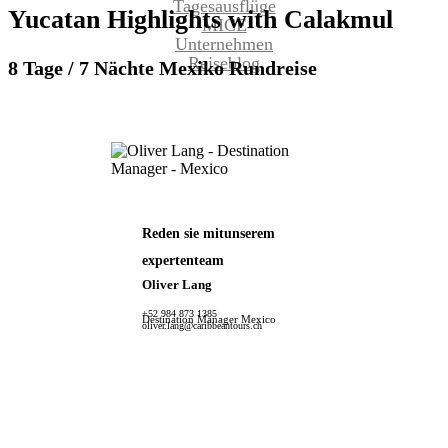
Tagesausflüge
Yucatan
Highlights
with
Calakmul
MICE
Unternehmen
Reiseblog
8 Tage / 7 Nächte Mexiko Rundreise
Reden sie mit
unserem
expertenteam
Oliver Lang
+52 984 873 1385
Destination Manager Mexico
oliver.lang@caribbeantours.ch