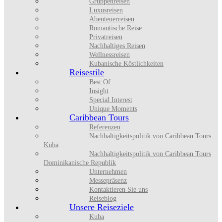
Gruppenreisen
Luxusreisen
Abenteuerreisen
Romantische Reise
Privatreisen
Nachhaltiges Reisen
Wellnessreisen
Kubanische Köstlichkeiten
Reisestile
Best Of
Insight
Special Interest
Unique Moments
Caribbean Tours
Referenzen
Nachhaltigkeitspolitik von Caribbean Tours
Kuba
Nachhaltigkeitspolitik von Caribbean Tours
Dominikanische Republik
Unternehmen
Messepräsenz
Kontaktieren Sie uns
Reiseblog
Unsere Reiseziele
Kuba