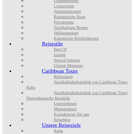
Gruppenreisen
Luxusreisen
Abenteuerreisen
Romantische Reise
Privatreisen
Nachhaltiges Reisen
Wellnessreisen
Kubanische Köstlichkeiten
Reisestile
Best Of
Insight
Special Interest
Unique Moments
Caribbean Tours
Referenzen
Nachhaltigkeitspolitik von Caribbean Tours
Kuba
Nachhaltigkeitspolitik von Caribbean Tours
Dominikanische Republik
Unternehmen
Messepräsenz
Kontaktieren Sie uns
Reiseblog
Unsere Reiseziele
Kuba