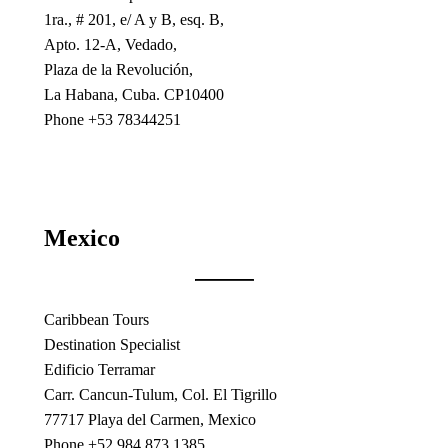
1ra., # 201, e/ A y B, esq. B,
Apto. 12-A, Vedado,
Plaza de la Revolución,
La Habana, Cuba. CP10400
Phone +53 78344251
Mexico
Caribbean Tours
Destination Specialist
Edificio Terramar
Carr. Cancun-Tulum, Col. El Tigrillo
77717 Playa del Carmen, Mexico
Phone +52 984 873 1385