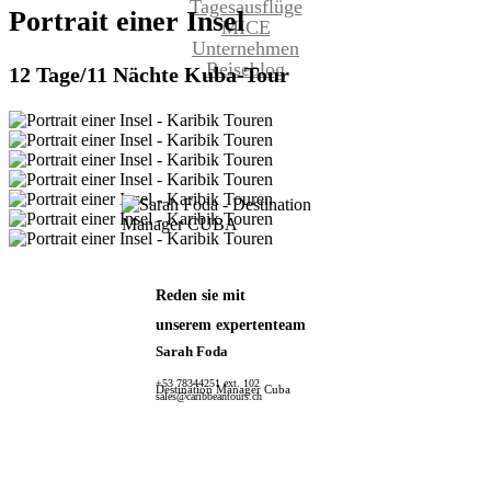
Tagesausflüge
Portrait
einer
Insel
MICE
Unternehmen
Reiseblog
12 Tage/11 Nächte Kuba-Tour
Reden sie mit
unserem expertenteam
Sarah Foda
+53 78344251 ext. 102
Destination Manager Cuba
sales@caribbeantours.ch